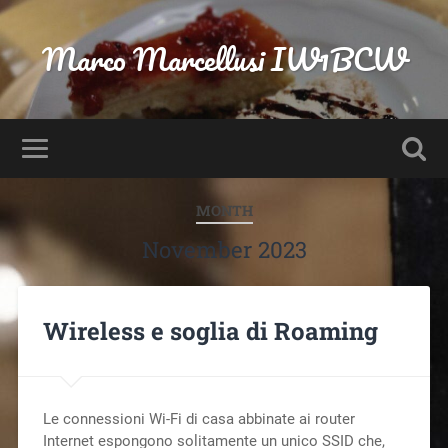
Marco Marcellusi IW1BCW
MONTH
November 2023
Wireless e soglia di Roaming
Le connessioni Wi-Fi di casa abbinate ai router
Internet espongono solitamente un unico SSID che,