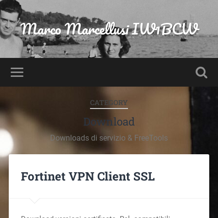
Marco Marcellusi IW1BCW
CATEGORY
Download
Downloads di servizio & FreeTools
Fortinet VPN Client SSL