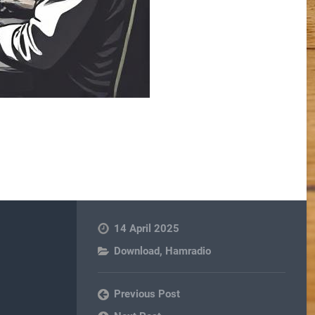
14 April 2025
Download
,
Hamradio
Previous Post