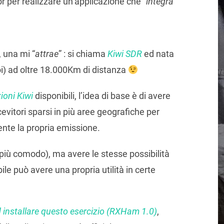
or per realizzare un’applicazione che “
integra
”
, una mi “
attrae
” : si chiama
Kiwi SDR
ed nata
i) ad oltre 18.000Km di distanza
zioni Kiwi
disponibili, l’idea di base è di avere
icevitori sparsi in più aree geografiche per
nte la propria emissione.
(più comodo), ma avere le stesse possibilità
ile può avere una propria utilità in certe
d installare questo esercizio (RXHam 1.0)
,