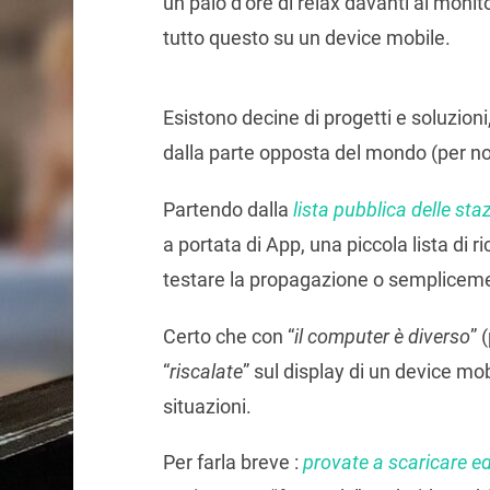
un paio d’ore di relax davanti al monit
tutto questo su un device mobile.
Esistono decine di progetti e soluzioni
dalla parte opposta del mondo (per no
Partendo dalla
lista pubblica delle sta
a portata di App, una piccola lista di r
testare la propagazione o sempliceme
Certo che con “
il computer è diverso
” 
“
riscalate
” sul display di un device mob
situazioni.
Per farla breve :
provate a scaricare e